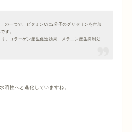
C」の一つで、ビタミンCに2分子のグリセリンを付加
体です。
あり、コラーゲン産生促進効果、メラニン産生抑制効
、水溶性へと進化していますね。