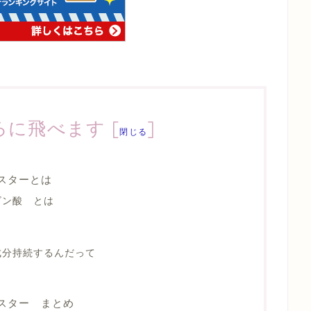
ろに飛べます
[
]
閉じる
スターとは
ビン酸 とは
成分持続するんだって
ースター まとめ