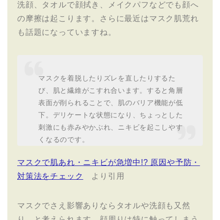
洗顔、タオルで顔拭き、メイクパフなどでも顔へ
の摩擦は起こります。さらに最近はマスク肌荒れ
も話題になっていますね。
マスクを着脱したりズレを直したりするた
び、肌と繊維がこすれ合います。すると角層
表面が削られることで、肌のバリア機能が低
下。デリケートな状態になり、ちょっとした
刺激にも赤みやかぶれ、ニキビを起こしやす
くなるのです。
マスクで肌あれ・ニキビが急増中!? 原因や予防・
対策法をチェック
より引用
マスクでさえ影響ありならタオルや洗顔も又然
り、と考えられます。顔周りは特に触ってしまう