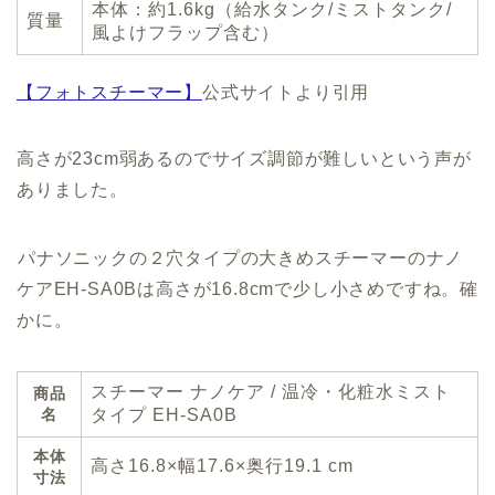
本体：約1.6kg（給水タンク/ミストタンク/
質量
風よけフラップ含む）
【フォトスチーマー】
公式サイトより引用
高さが23cm弱あるのでサイズ調節が難しいという声が
ありました。
パナソニックの２穴タイプの大きめスチーマーのナノ
ケアEH-SA0Bは高さが16.8cmで少し小さめですね。確
かに。
スチーマー ナノケア / 温冷・化粧水ミスト
商品
名
タイプ EH-SA0B
本体
高さ16.8×幅17.6×奥行19.1 cm
寸法