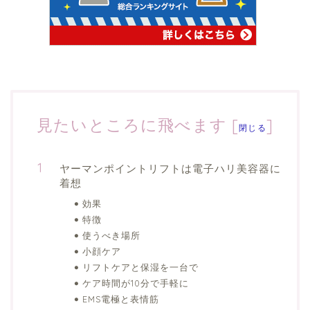
見たいところに飛べます
[
]
閉じる
ヤーマンポイントリフトは電子ハリ美容器に
着想
効果
特徴
使うべき場所
小顔ケア
リフトケアと保湿を一台で
ケア時間が10分で手軽に
EMS電極と表情筋